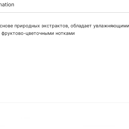
mation
 основе природных экстрактов, обладает увлажняющи
с фруктово-цветочными нотками