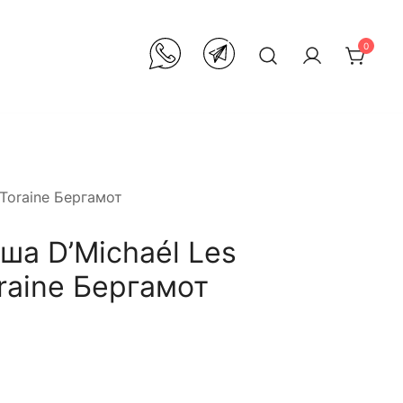
0
 Toraine Бергамот
ша D’Michaél Les
raine Бергамот