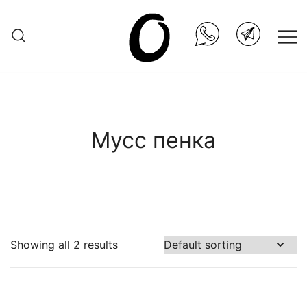
Skip
to
content
Она.ru
Мусс пенка
Showing all 2 results