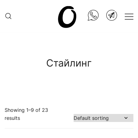
Skip
to
content
Она.ru
Стайлинг
Showing 1–9 of 23
results