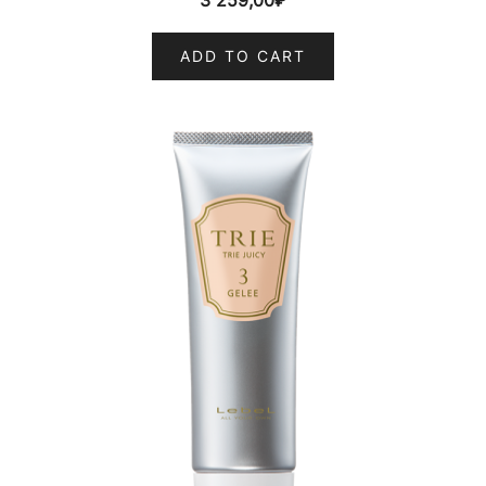
3 259,00
₽
ADD TO CART