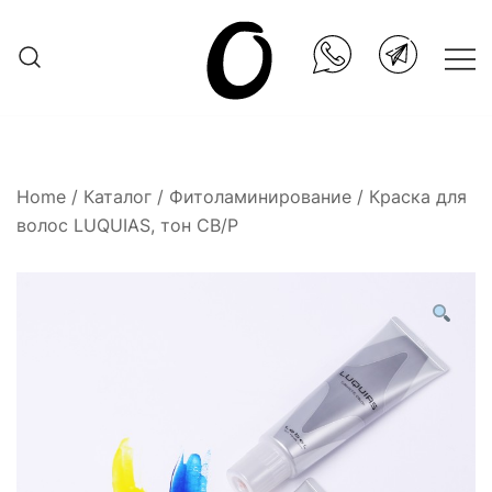
Skip
to
content
Она.ru
Home
/
Каталог
/
Фитоламинирование
/ Краска для
волос LUQUIAS, тон CB/P