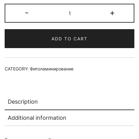
Краска
-
+
для
волос
LUQUIAS,
ADD TO CART
тон
CB/P
quantity
CATEGORY:
Фитоламинирование
Description
Additional information