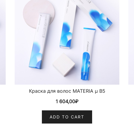
Краска для волос MATERIA µ B5
1 604,00
₽
ADD TO CART