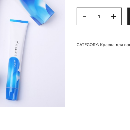
Краска
-
+
для
волос
MATERIA
µ
CATEGORY:
Краска для во
A10
quantity