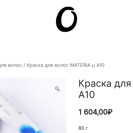
Она.ru
для волос
/ Краска для волос MATERIA µ A10
Краска для
A10
1 604,00
₽
80 г