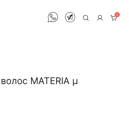
0
 волос MATERIA µ