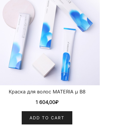
Краска для волос MATERIA µ B8
1 604,00
₽
ADD TO CART