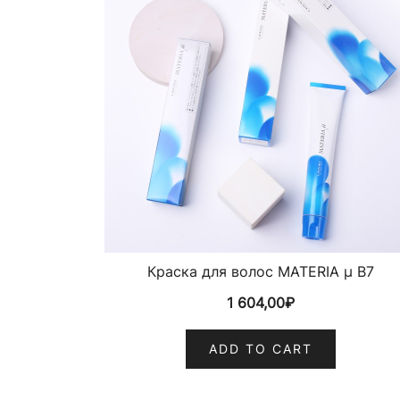
Краска для волос MATERIA µ B7
1 604,00
₽
ADD TO CART