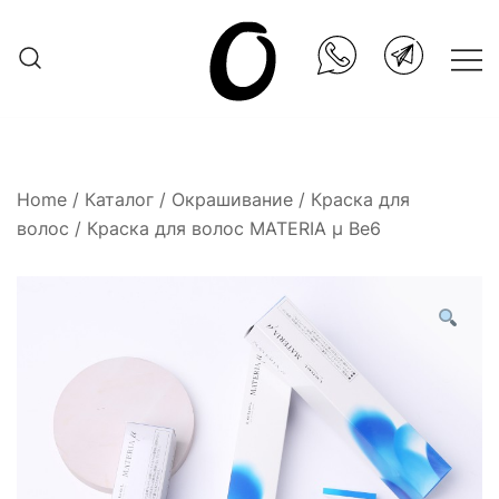
Skip
to
content
Она.ru
Home
/
Каталог
/
Окрашивание
/
Краска для
волос
/ Краска для волос MATERIA µ Be6