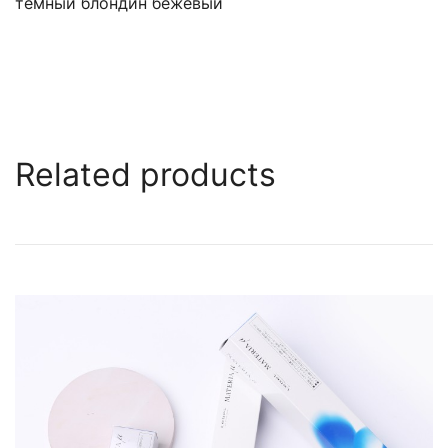
тёмный блондин бежевый
Related products