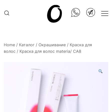
Skip
to
content
Она.ru
Home
/
Каталог
/
Окрашивание
/
Краска для
волос
/ Краска для волос materia/ CA8