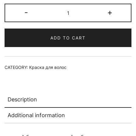
Краска
-
+
для
волос
materia/
ADD TO CART
CA8
quantity
CATEGORY:
Краска для волос
Description
Additional information