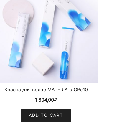
Краска для волос MATERIA µ OBe10
1 604,00
₽
ADD TO CART