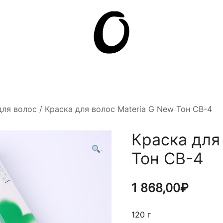
Она.ru
для волос
/ Краска для волос Materia G New Тон CB-4
Краска для
Тон CB-4
1 868,00
₽
120 г