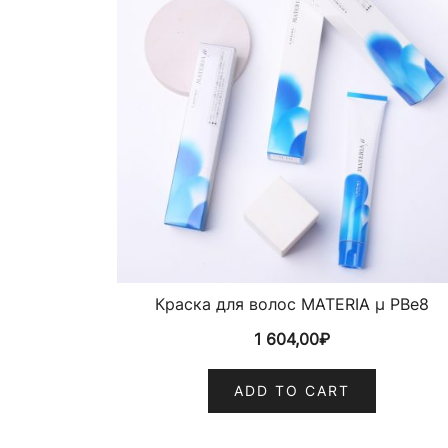
Краска для волос MATERIA µ PBe8
1 604,00
₽
ADD TO CART