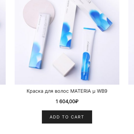
Краска для волос MATERIA µ WB9
1 604,00
₽
ADD TO CART