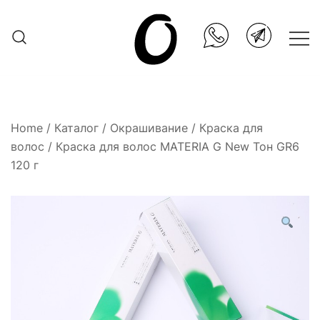
Skip
to
content
Она.ru
Home
/
Каталог
/
Окрашивание
/
Краска для
волос
/ Краска для волос MATERIA G New Тон GR6
120 г