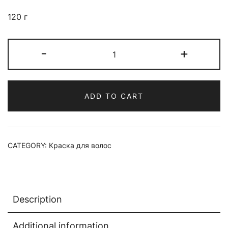
120 г
Краска
-
+
для
волос
MATERIA
ADD TO CART
G
New
Тон
GR6
CATEGORY:
Краска для волос
120
г
quantity
Description
Additional information