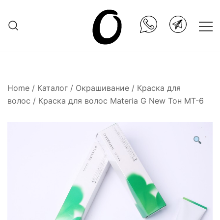
Skip
to
content
Она.ru
Home
/
Каталог
/
Окрашивание
/
Краска для
волос
/ Краска для волос Materia G New Тон MT-6