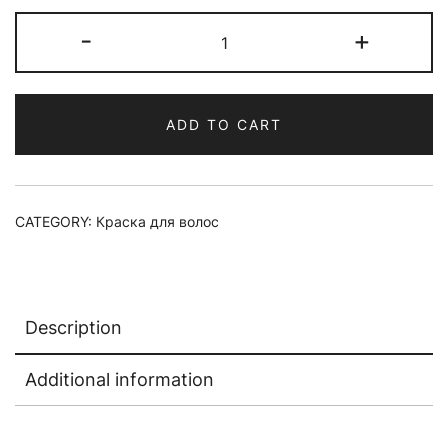
Краска
-
+
для
волос
Materia
ADD TO CART
G
New
Тон
MT-
CATEGORY:
Краска для волос
6
quantity
Description
Additional information