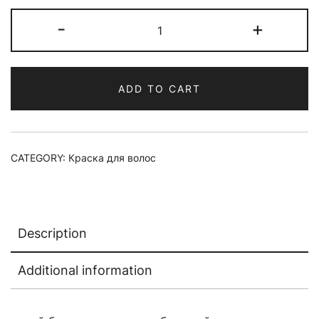
Краска
-
+
для
волос
Materia
ADD TO CART
G
New
Тон
OBe-
CATEGORY:
Краска для волос
10
quantity
Description
Additional information