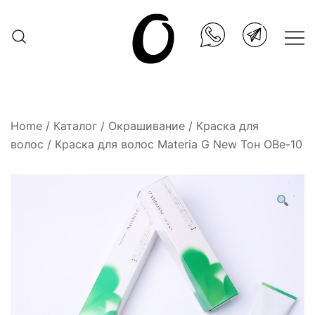
Skip
to
content
Она.ru
Home
/
Каталог
/
Окрашивание
/
Краска для
волос
/ Краска для волос Materia G New Тон OBe-10