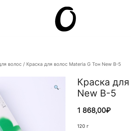
Она.ru
для волос
/ Краска для волос Materia G Тон New B-5
Краска для
New B-5
1 868,00
₽
120 г