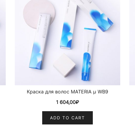
Краска для волос MATERIA µ WB9
1 604,00
₽
ADD TO CART