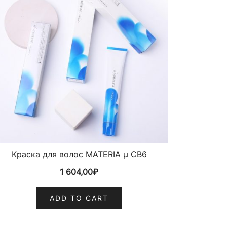
Краска для волос MATERIA µ CB6
1 604,00
₽
ADD TO CART