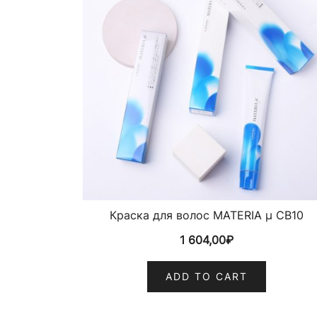
Краска для волос MATERIA µ CB10
1 604,00
₽
ADD TO CART