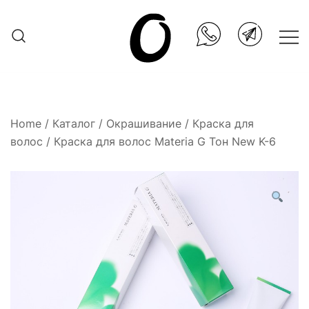
Skip
to
content
Она.ru
Home
/
Каталог
/
Окрашивание
/
Краска для
волос
/ Краска для волос Materia G Тон New K-6