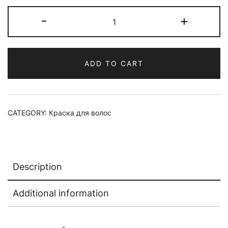
Краска
-
+
для
волос
Materia
ADD TO CART
G
Тон
New
K-
CATEGORY:
Краска для волос
6
quantity
Description
Additional information