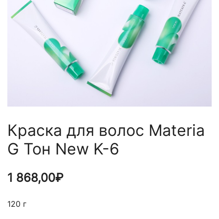
Краска для волос Materia
G Тон New K-6
1 868,00
₽
120 г