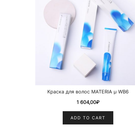
Краска для волос MATERIA µ WB6
1 604,00
₽
ADD TO CART