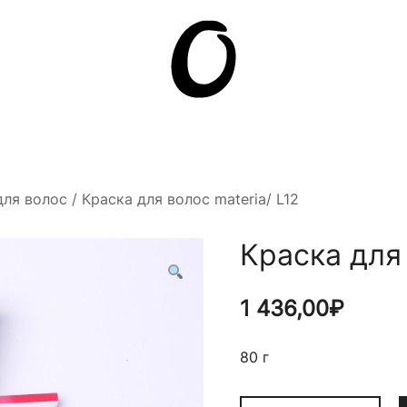
Она.ru
для волос
/ Краска для волос materia/ L12
Краска для 
1 436,00
₽
80 г