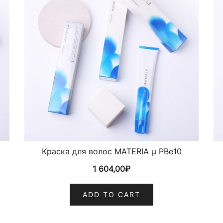
Краска для волос MATERIA µ PBe10
1 604,00
₽
ADD TO CART