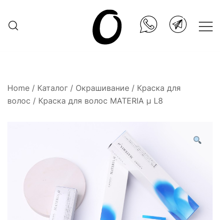
Skip
to
content
Она.ru
Home
/
Каталог
/
Окрашивание
/
Краска для
волос
/ Краска для волос MATERIA µ L8