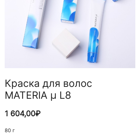
Краска для волос
MATERIA µ L8
1 604,00
₽
80 г