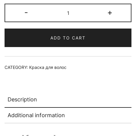
Краска
-
+
для
волос
MATERIA
ADD TO CART
µ
L8
quantity
CATEGORY:
Краска для волос
Description
Additional information