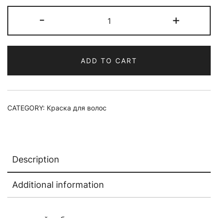
Краска
-
+
для
волос
materia/
ADD TO CART
MCA
quantity
CATEGORY:
Краска для волос
Description
Additional information