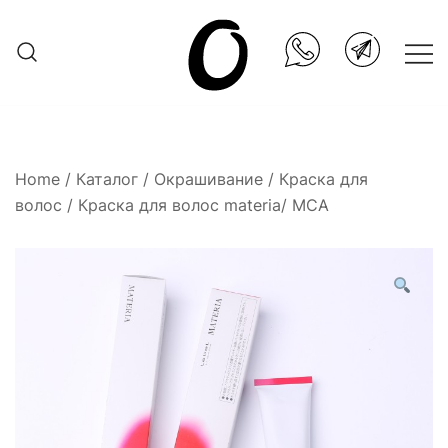
Skip
to
content
Она.ru
Home
/
Каталог
/
Окрашивание
/
Краска для
волос
/ Краска для волос materia/ MCA