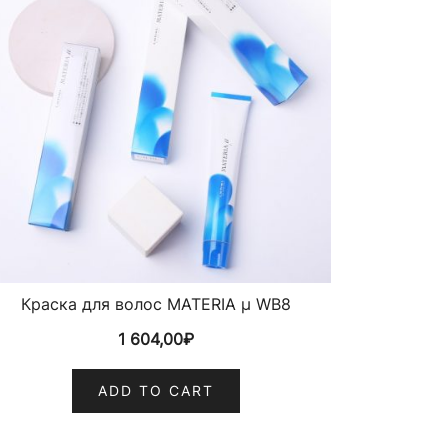
Краска для волос MATERIA µ WB8
1 604,00
₽
ADD TO CART