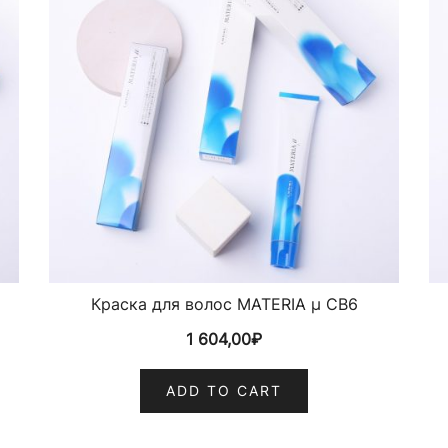
Краска для волос MATERIA µ CB6
1 604,00
₽
ADD TO CART