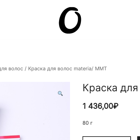
Она.ru
для волос
/ Краска для волос materia/ MMT
Краска для
1 436,00
₽
80 г