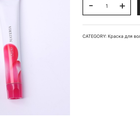
Краска
-
+
для
волос
materia/
MMT
CATEGORY:
Краска для во
quantity