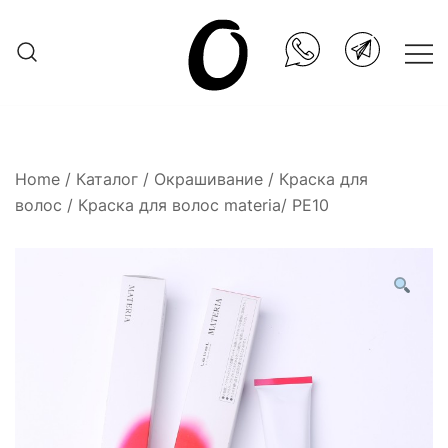
Skip
to
content
Она.ru
Home
/
Каталог
/
Окрашивание
/
Краска для
волос
/ Краска для волос materia/ PE10