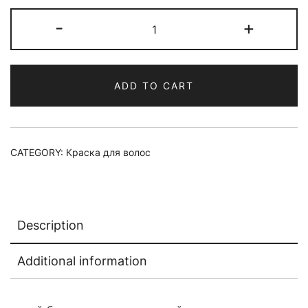
Краска
-
+
для
волос
materia/
ADD TO CART
PE10
quantity
CATEGORY:
Краска для волос
Description
Additional information