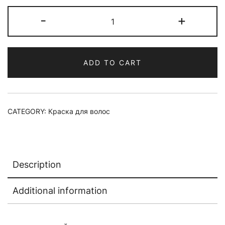
Краска
-
+
для
волос
materia/
ADD TO CART
R4
quantity
CATEGORY:
Краска для волос
Description
Additional information