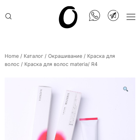
Skip
to
content
Она.ru
Home
/
Каталог
/
Окрашивание
/
Краска для
волос
/ Краска для волос materia/ R4