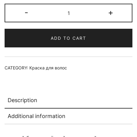
Краска
-
+
для
волос
materia/
ADD TO CART
WB8
quantity
CATEGORY:
Краска для волос
Description
Additional information