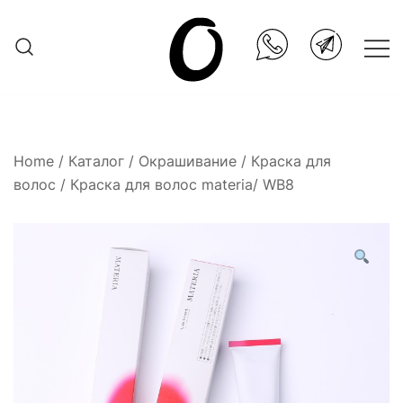
Skip
to
content
Она.ru
Home
/
Каталог
/
Окрашивание
/
Краска для
волос
/ Краска для волос materia/ WB8