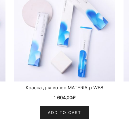
Краска для волос MATERIA µ WB8
1 604,00
₽
ADD TO CART