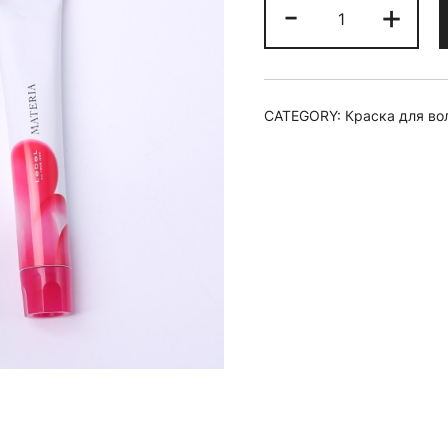
Краска
-
+
для
волос
materia/
WB9
CATEGORY:
Краска для во
quantity