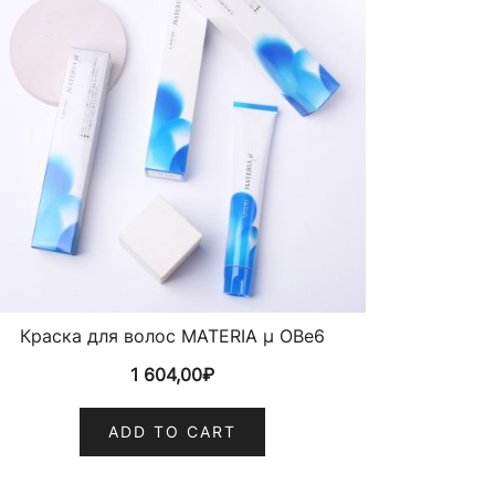
Краска для волос MATERIA µ OBe6
1 604,00
₽
ADD TO CART