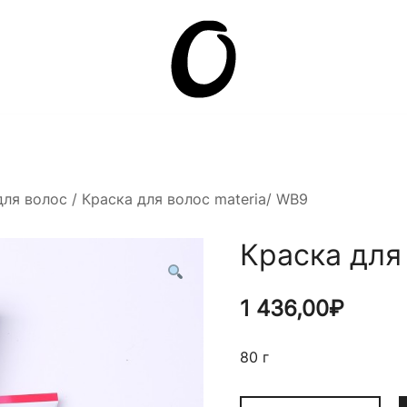
Она.ru
для волос
/ Краска для волос materia/ WB9
Краска для
1 436,00
₽
80 г