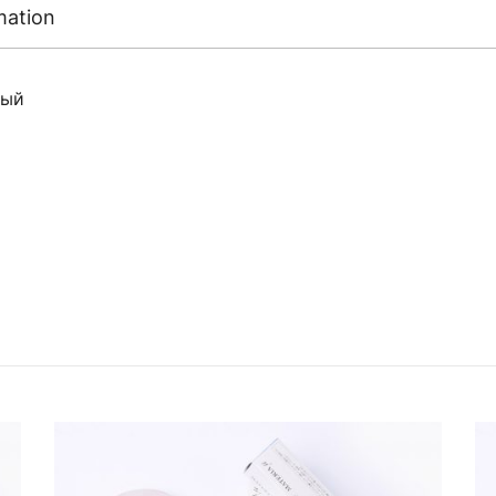
mation
вый