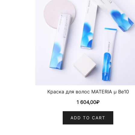
Краска для волос MATERIA µ Be10
1 604,00
₽
ADD TO CART