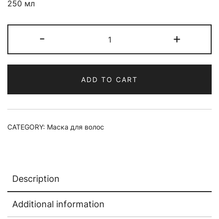
250 мл
Маска
-
+
для
волос
PROEDIT
ADD TO CART
HAIR
TREATMENT
SOFT
FIT
CATEGORY:
Маска для волос
quantity
Description
Additional information