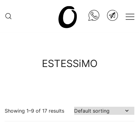
Skip
to
content
Она.ru
ESTESSiMO
Showing 1–9 of 17 results