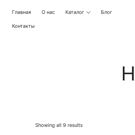
Skip
to
Главная
О нас
Каталог
Блог
content
Контакты
H
Showing all 9 results