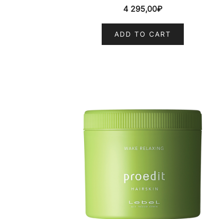
4 295,00
₽
ADD TO CART