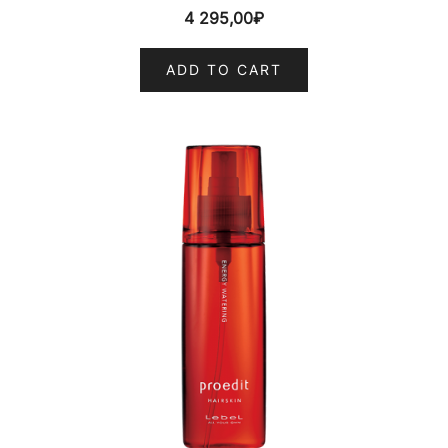
4 295,00
₽
ADD TO CART