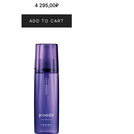
4 295,00
₽
ADD TO CART