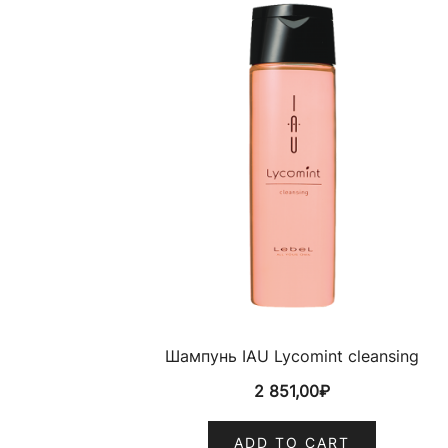
Шампунь IAU Lycomint cleansing
2 851,00
₽
ADD TO CART