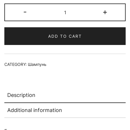
Шампунь
-
+
для
волос
JOJOBA
ADD TO CART
quantity
CATEGORY:
Шампунь
Description
Additional information