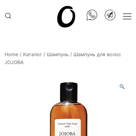
Skip
to
content
Она.ru
Home
/
Каталог
/
Шампунь
/ Шампунь для волос
JOJOBA