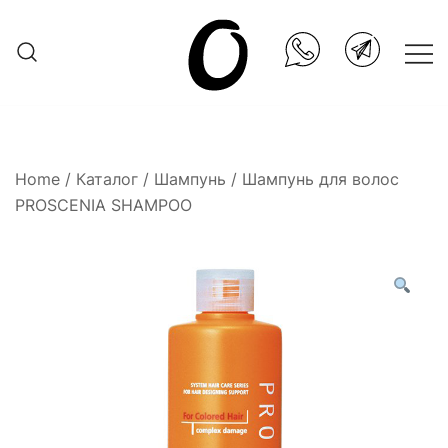
Skip
to
content
Она.ru
Home
/
Каталог
/
Шампунь
/ Шампунь для волос
PROSCENIA SHAMPOO