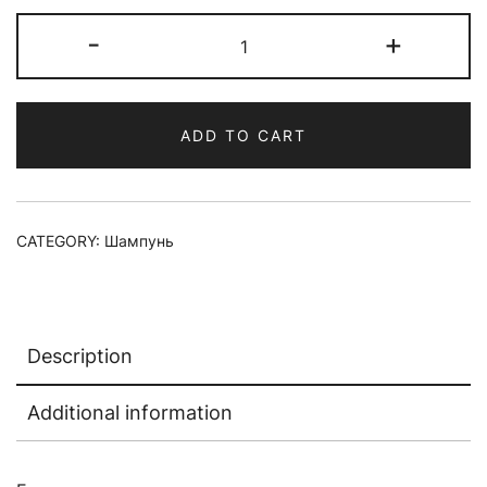
Шампунь
-
+
для
волос
PROSCENIA
ADD TO CART
SHAMPOO
quantity
CATEGORY:
Шампунь
Description
Additional information