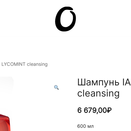
Она.ru
 LYCOMINT cleansing
Шампунь I
cleansing
6 679,00
₽
600 мл