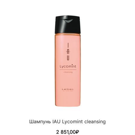
Шампунь IAU Lycomint cleansing
2 851,00
₽