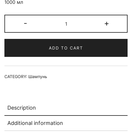
1000 мл
Шампунь
-
+
разглаживающий
LEBEL
ONE
ADD TO CART
SHAMPOO
SLEEK
quantity
CATEGORY:
Шампунь
Description
Additional information