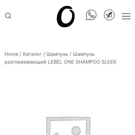
Skip
to
content
Она.ru
Home
/
Каталог
/
Шампунь
/ Шампунь
разглаживающий LEBEL ONE SHAMPOO SLEEK