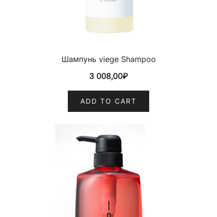
Шампунь viege Shampoo
3 008,00
₽
ADD TO CART