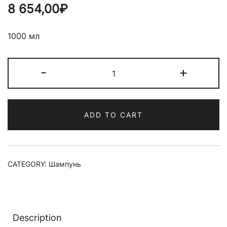
8 654,00
₽
1000 мл
Шампунь
-
+
восстанавливающий
для
волос
ADD TO CART
и
кожи
головы
viege
CATEGORY:
Шампунь
Shampoo
quantity
Description