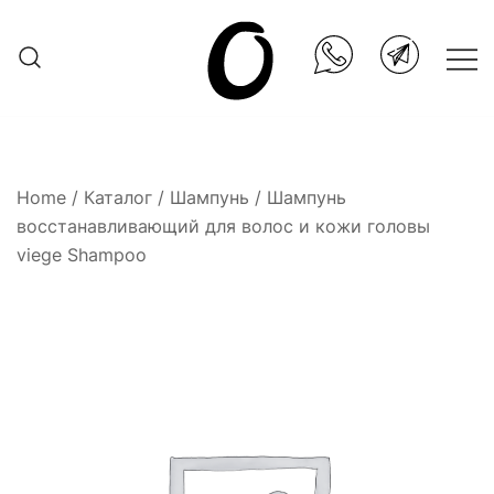
Skip
to
content
Она.ru
Home
/
Каталог
/
Шампунь
/ Шампунь
восстанавливающий для волос и кожи головы
viege Shampoo