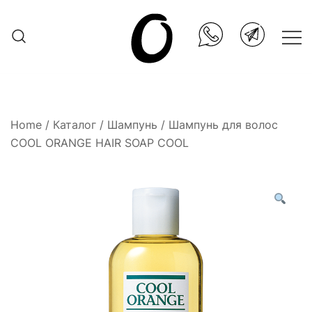
Skip
to
content
Она.ru
Home
/
Каталог
/
Шампунь
/ Шампунь для волос
COOL ORANGE HAIR SOAP COOL