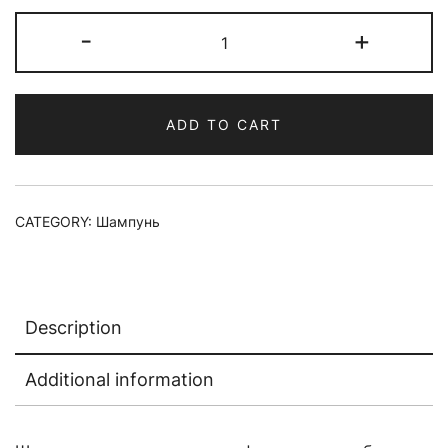
Шампунь
-
+
для
волос
COOL
ADD TO CART
ORANGE
HAIR
SOAP
COOL
CATEGORY:
Шампунь
quantity
Description
Additional information